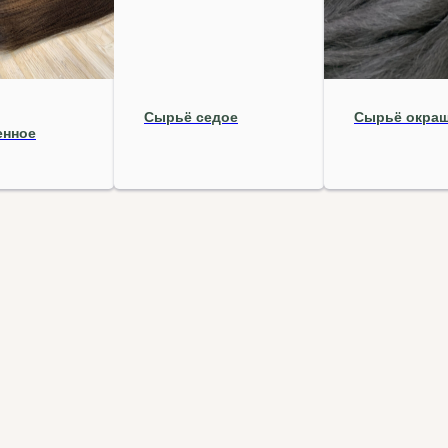
Сырьё седое
Сырьё окра
енное