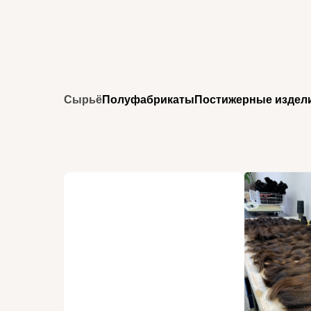
Сырьё
Полуфабрикаты
Постижерные издел