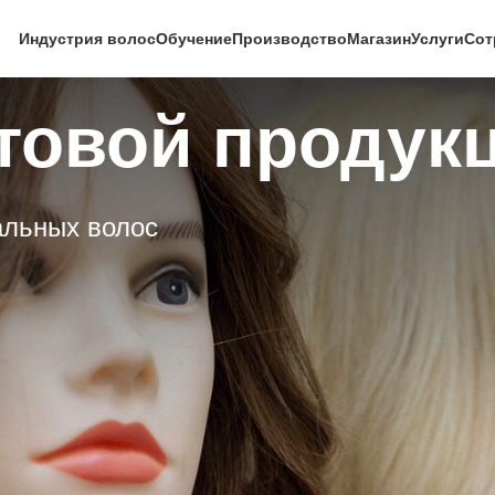
Индустрия волос
Обучение
Производство
Магазин
Услуги
Сот
отовой продук
альных волос