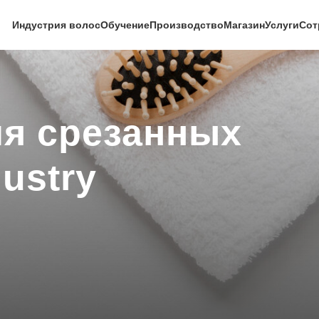
Индустрия волос
Обучение
Производство
Магазин
Услуги
Сот
ля срезанных
ustry